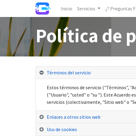
Inicio
Servicios
¿? Preguntas 
Política de 
Términos del servicio
Estos términos de servicio ("Términos", "Ac
("Usuario", "usted" o "su "). Este Acuerdo e
servicios (colectivamente, "Sitio web" o "Se
Enlaces a otros sitios web
Uso de cookies